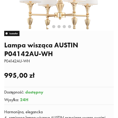
bestseller
Lampa wisząca AUSTIN
P04142AU-WH
P04142AU-WH
995,00 zł
Dostępność
:
dostępny
Wysyłka
:
24H
Harmonijna, elegancka
4- ramienna lampa wisząca AUSTIN przyciąga uwagę swoimi