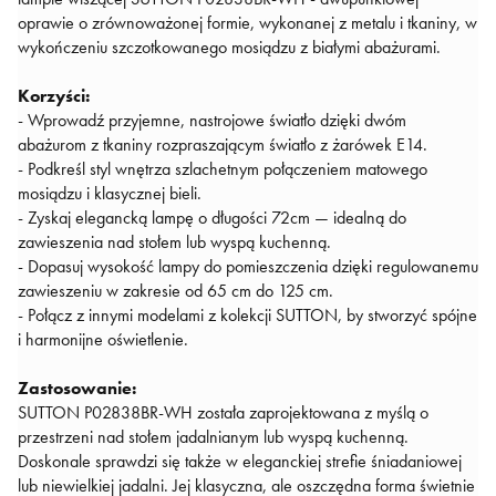
oprawie o zrównoważonej formie, wykonanej z metalu i tkaniny, w
wykończeniu szczotkowanego mosiądzu z białymi abażurami.
Korzyści:
- Wprowadź przyjemne, nastrojowe światło dzięki dwóm
abażurom z tkaniny rozpraszającym światło z żarówek E14.
- Podkreśl styl wnętrza szlachetnym połączeniem matowego
mosiądzu i klasycznej bieli.
- Zyskaj elegancką lampę o długości 72cm — idealną do
zawieszenia nad stołem lub wyspą kuchenną.
- Dopasuj wysokość lampy do pomieszczenia dzięki regulowanemu
zawieszeniu w zakresie od 65 cm do 125 cm.
- Połącz z innymi modelami z kolekcji SUTTON, by stworzyć spójne
i harmonijne oświetlenie.
Zastosowanie:
SUTTON P02838BR-WH została zaprojektowana z myślą o
przestrzeni nad stołem jadalnianym lub wyspą kuchenną.
Doskonale sprawdzi się także w eleganckiej strefie śniadaniowej
lub niewielkiej jadalni. Jej klasyczna, ale oszczędna forma świetnie