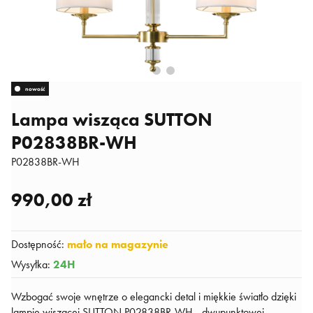
nowość
Lampa wisząca SUTTON
P02838BR-WH
P02838BR-WH
990,00 zł
Dostępność
:
mało na magazynie
Wysyłka
:
24H
Wzbogać swoje wnętrze o elegancki detal i miękkie światło dzięki
lampie wiszącej SUTTON P02838BR-WH - dwupunktowej