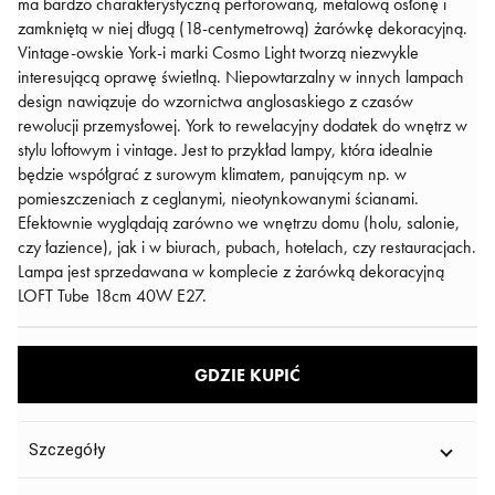
ma bardzo charakterystyczną perforowaną, metalową osłonę i
zamkniętą w niej długą (18-centymetrową) żarówkę dekoracyjną.
Vintage-owskie York-i marki Cosmo Light tworzą niezwykle
interesującą oprawę świetlną. Niepowtarzalny w innych lampach
design nawiązuje do wzornictwa anglosaskiego z czasów
rewolucji przemysłowej. York to rewelacyjny dodatek do wnętrz w
stylu loftowym i vintage. Jest to przykład lampy, która idealnie
będzie współgrać z surowym klimatem, panującym np. w
pomieszczeniach z ceglanymi, nieotynkowanymi ścianami.
Efektownie wyglądają zarówno we wnętrzu domu (holu, salonie,
czy łazience), jak i w biurach, pubach, hotelach, czy restauracjach.
Lampa jest sprzedawana w komplecie z żarówką dekoracyjną
LOFT Tube 18cm 40W E27.
GDZIE KUPIĆ
Szczegóły