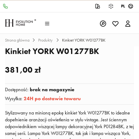
PL
Strona główna
Produkty
Kinkiet YORK W01277BK
Kinkiet YORK W01277BK
381,00 zł
Dostępność
:
brak na magazynie
Wysyłka
:
24H po dostawie towaru
Stylizowany na minioną epokę kinkiet York W01277BK to idealne
dopełnienie aranżacji oświetlenia w stylu vintage. Jest ściennym
odpowiednikiem wiszącej lampy dekoracyjnej York P01284BK, z tej
samej serii. Lampa York W01277BK, tak jak i lampa wisząca York,